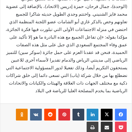
(الوحدة)، ‏جمال فرحان، حمزة إدريس (الاتحاد)، بالإضافة إلى عضوية
محمد فايز الشنيني.‎ واختتم وجدي الطويل حديثه شاكرا للجميع
تعاونهم وخص بالذكر غازي أبو الشامات ‏عضو اللجنة المنظمة الذي
احتضن في منزله الاجتماعات الأولى التي تبلورت فيها فكرة ‏الجائزة،
مؤكدا بقوله: «إن تفاعل الجميع مع هذه البادرة ما هو إلا تأكيد على
عمق وفاء ‏المجتمع السعودي الذي جبل على مثل هذه الصفات
الحميدة، فنحن قد عقدنا العزم على ‏حمل جائزة (سوكر سين) للتميز
الرياضي إلى مدينتي الرياض والدمام تقديرا لأسماء ‏أخرى للاعبين
يستحقون التكريم أيضا، وذلك تفعيلا لدور المسؤولية الاجتماعية التي
‏نضطلع بها من خلال شركة (ياب) التي تسعى دائما إلى خلق شراكات
ذكية مع مختلف ‏الجهات ذات العلاقة والهيئات والكيانات والاتحادات
الرياضية بما يخدم المصلحة العليا ‏للرياضة في البلاد
فيسبوك
‫X
لينكدإن
بينتيريست
klassniki
‫Pocket
مشاركة عبر البريد
طباعة