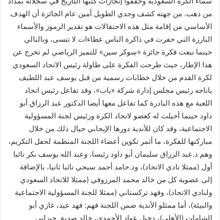
سماء الكرة السعودية وحققوا إنجازات كتبها التاريخ في سجلاته بمداد
‏من ذهب.‎ من جهته كشف وجدي الطويل أمين عام الجائزة أن الهدف
الأساسي من إقامة مثل هذه ‏الاحتفالات هو تقدير الرموز والأسماء
البارزة التي حفرت في ذاكرة الناس عطاءات لا تنسى، ‏وبالتالي
حينما نبعت فكرة جائزة «سوكر سين» للتميز الرياضي لم تخرج عن
هذا الإطار، ‏حيث طرحت الفكرة على طاولة رئيس الاتحاد السعودي
لكرة القدم من خلال خطابات ‏رسمية من قبل يوسف عبد اللطيف
باناجه رئيس مجلس إدارة شركة «ياب»، وقد تفاعل ‏رئيس اتحاد
اللعبة مع هذه البادرة كما تفاعل معها أيضا الدكتور عبد الرزاق أبو
داود حينما ‏أحيلت له كعضو لاتحاد الكرة ورئيس لجنة المسؤولية
الاجتماعية، وقد كان للأندية ‏دورها الإيجابي حيال ذلك من خلال
مباركتها للفكرة، ما أثمر تكوين أعضاء اللجنة ‏المنظمة لحفل التكريم،
وهم د.عبد الرزاق سليمان أبو داود رئيسا، وعبد الله يوسف بكر ‏نائبا
أول (ممثلا نادي الاتحاد)، ود.حامد أحمد سبحي نائبا ثانيا، بالإضافة
إلى عضوية كل من خالد محمد المرزوقي (ممثلا للاتحاد السعودي
و‏لنادي الاتحاد)، وفهد تركستاني (ممثلا للجنة المسؤولية الاجتماعية
والبيئة)، أما ممثلو الأندية ضمن اللجنة فهم: فهد ‏عيد، غازي أبو
الشامات (الأهلي)، دخيل عواد الأحمدي، خالد صديق جيزاني