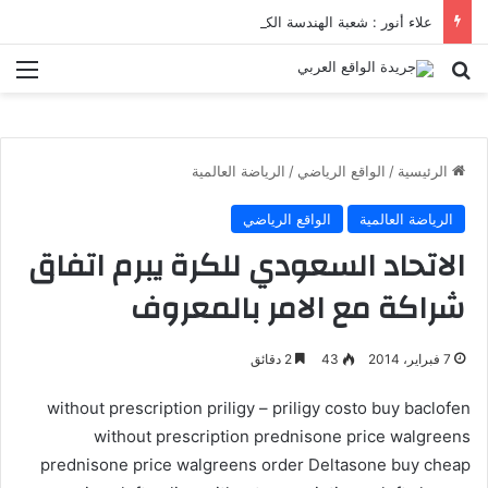
علاء أنور : شعبة الهندسة الكيميائية والنووية تعرف التنافس ولا تعرف الصراعات
بحث عن
الق
الرئيسية
/
الواقع الرياضي
/
الرياضة العالمية
الرياضة العالمية
الواقع الرياضي
الاتحاد السعودي للكرة يبرم اتفاق
شراكة مع الامر بالمعروف
7 فبراير، 2014
43
2 دقائق
without prescription priligy – priligy costo buy baclofen
without prescription prednisone price walgreens
prednisone price walgreens order Deltasone buy cheap