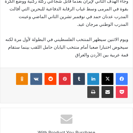
وجاء الهدف الثاني لإيران بعدما قابل شجاعي ركلة ركنية ووضع الكرة
بقوة في المرمى وسط غياب الرقابة الدفاعية للبحرين التي أقالت
المدرب عدنان حمد في نوفمبر تشرين الثاني الماضي وعينت
المدرب الوطني مرجان عيد.
ويوم الاثنين سيظهر المنتخب الفلسطيني في البطولة لأول مرة لكنه
سيخوض اختبارا صعبا أمام منتخب اليابان حامل اللقب بينما ستقام
قمة عربية بين الأردن والعراق
فيسبوك
‫X
لينكدإن
بينتيريست
klassniki
‫Pocket
مشاركة عبر البريد
طباعة
With Product You Purchase