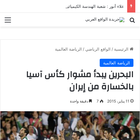
علاء أنور : شعبة الهندسة الكيميائية والنووية تعرف التنافس ولا تعرف الصراعات
بحث عن
الق
الرئيسية
/
الواقع الرياضي
/
الرياضة العالمية
الرياضة العالمية
البحرين يبدأ مشوار كأس آسيا
بالخسارة من إيران
11 يناير، 2015
7
دقيقة واحدة