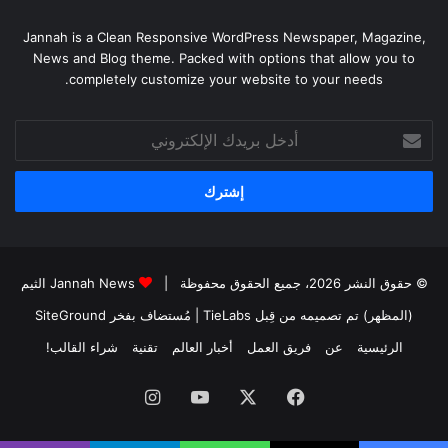
Jannah is a Clean Responsive WordPress Newspaper, Magazine,
News and Blog theme. Packed with options that allow you to
completely customize your website to your needs.
أدخل
بريدك
الإلكتروني
© حقوق النشر 2026، جميع الحقوق محفوظة |
Jannah News الثيم
(المظهر) تم تصميمه من قِبل TieLabs
| مُستضاف بفخر
SiteGround
الرئيسية
عن
فريق العمل
أخبار العالم
تقنية
شراء القالب!
فيسبوك
‫X
‫YouTube
انستقرام