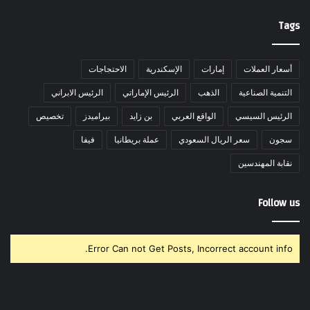
Tags
أسعار العملات
إمارات
الإسكندرية
الاحتجاجات
التنمية الصناعية
الذهب
الرئيس الإماراتي
الرئيس الابراني
الرئيس السيسي
الواقع العربي
بن زايد
بيراميدز
تخصيص
سجون
سعر الريال السعودي
عملة بريطانيا
فيفا
نقابة المهندسين
Follow us
Error Can not Get Posts, Incorrect account info.