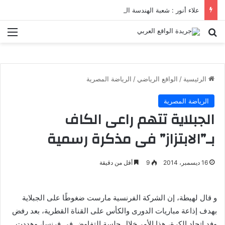
علاء أنور : شعبة الهندسة الكيميائية والنووية تعرف التنافس ولا تعرف الصراعات
بحث عن
الق
الرئيسية
/
الواقع الرياضي
/
الرياضة المصرية
الرياضة المصرية
الجبلاية تتهم راعى الكاف
بـ”الابتزاز” فى مذكرة رسمية
16 ديسمبر، 2014
9
أقل من دقيقة
و قال لهيطة، إن الشركة الفرنسية مارست ضغوطًا على الجبلاية
بهدف إذاعة مباريات الدورى والكأس على القناة القطرية، بعد رفض
وفد اتحاد الكرة، هذا الأمر خلال جلسة التفاوض فى فرنسا، وهددت