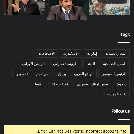
Tags
أسعار العملات
إمارات
الإسكندرية
الاحتجاجات
التنمية الصناعية
الذهب
الرئيس الإماراتي
الرئيس الابراني
الرئيس السيسي
الواقع العربي
بن زايد
بيراميدز
تخصيص
سجون
سعر الريال السعودي
عملة بريطانيا
فيفا
نقابة المهندسين
Follow us
Error Can not Get Posts, Incorrect account info.