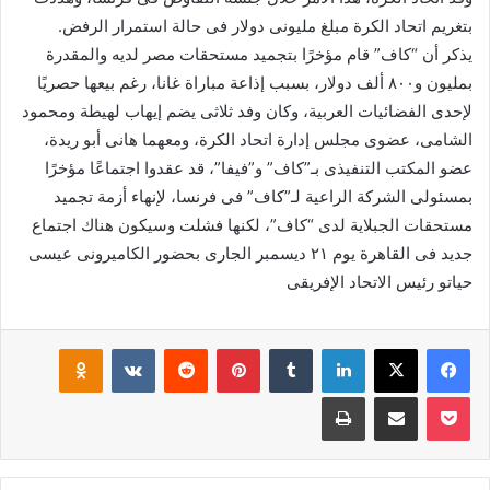
بتغريم اتحاد الكرة مبلغ مليونى دولار فى حالة استمرار الرفض.
يذكر أن “كاف” قام مؤخرًا بتجميد مستحقات مصر لديه والمقدرة
بمليون و٨٠٠ ألف دولار، بسبب إذاعة مباراة غانا، رغم بيعها حصريًا
لإحدى الفضائيات العربية، وكان وفد ثلاثى يضم إيهاب لهيطة ومحمود
الشامى، عضوى مجلس إدارة اتحاد الكرة، ومعهما هانى أبو ريدة،
عضو المكتب التنفيذى بـ”كاف” و”فيفا”، قد عقدوا اجتماعًا مؤخرًا
بمسئولى الشركة الراعية لـ”كاف” فى فرنسا، لإنهاء أزمة تجميد
مستحقات الجبلاية لدى “كاف”، لكنها فشلت وسيكون هناك اجتماع
جديد فى القاهرة يوم ٢١ ديسمبر الجارى بحضور الكاميرونى عيسى
حياتو رئيس الاتحاد الإفريقى
فيسبوك
‫X
لينكدإن
بينتيريست
klassniki
‫Pocket
مشاركة عبر البريد
طباعة