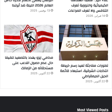
علاء أنور : شعبة الهندسة
البرتغال يسعى لحسم تذكرة كأس
الكيميائية والنووية تعرف
العالم 2026 الليلة ضد أيرلندا
التنافس ولا تعرف الصراعات
13 نوفمبر، 2025
14 فبراير، 2026
محامي زيزو يهدد بالتصعيد للفيفا
حال عدم حصول اللاعب على
تطورات مفاجئة تعيد رسم خريطة
مستحقاته من الزمالك
انتخابات الشرقية، استبعاد قائمة
22 أكتوبر، 2025
الجيل الديمقراطي
22 أكتوبر، 2025
Most Viewed Posts