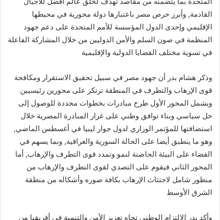
المتحدة بما يتضمنه من مقاصد تهدف لخلق عالم أفضل للأجيال
القادمة, وأبرز حرص مصر باعتبارها دولة محورية في محيطها
الإقليمي وإحدى الدول المؤسسة للأمم المتحدة على دعم جهود
المنظمة في صون السلم والأمن الدوليين من خلال المشاركة الفاعلة
في تسوية مختلف القضايا الدولية والإقليمية
وذكر هشام بدر أن جهود مصر في سبيل تحقيق الاستقرار ومكافحة
قوى الإرهاب والتطرف في المنطقة ترتكز على محورين رئيسيين
ويشمل المحور الأول طرح مبادرات بخطوات محددة للوصول إلى
حل سياسي وبناء توافق وطني على غرار المبادرة المصرية خلال
استضافتها للمؤتمر الوزاري لدول جوار ليبيا في أغسطس الماضي,
وهو ما ينطبق أيضا على الحالة السورية والعراقية, وبما يسهم في
القضاء على البيئة الحاضنة لنمو وتمدد قوى التطرف والإرهاب, أما
المحور الثاني فيقوم على التصدي لقوى التطرف والإرهاب من
منظور شامل لاجتثاث الإرهاب بكافة صوره وأشكاله من منطقة
الشرق الأوسط
وأكد بدر الالتزام الوطني تجاه تعزيز الأمن والتنمية في أفريقيا من