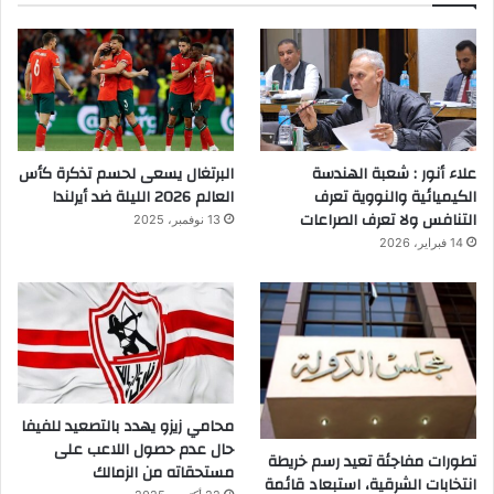
علاء أنور : شعبة الهندسة
البرتغال يسعى لحسم تذكرة كأس
الكيميائية والنووية تعرف
العالم 2026 الليلة ضد أيرلندا
التنافس ولا تعرف الصراعات
13 نوفمبر، 2025
14 فبراير، 2026
محامي زيزو يهدد بالتصعيد للفيفا
حال عدم حصول اللاعب على
تطورات مفاجئة تعيد رسم خريطة
مستحقاته من الزمالك
انتخابات الشرقية، استبعاد قائمة