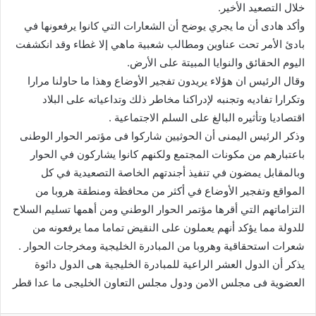
خلال التصعيد الأخير.
وأكد هادى أن ما يجري يوضح أن الشعارات التي كانوا يرفعونها في
بادئ الأمر تحت عناوين ومطالب شعبية ماهي إلا غطاء وقد انكشفت
اليوم الحقائق والنوايا المبيتة على الأرض.
وقال الرئيس ان هؤلاء يريدون تفجير الأوضاع وهذا ما حاولنا مرارا
وتكرارا تفاديه وتجنبه لإدراكنا مخاطر ذلك وتداعياته على البلاد
اقتصاديا وتأثيره البالغ على السلم الاجتماعية .
وذكر الرئيس اليمنى أن الحوثيين شاركوا فى مؤتمر الحوار الوطنى
باعتبارهم من مكونات المجتمع ولكنهم كانوا يشاركون في الحوار
وبالمقابل يمضون في تنفيذ أجندتهم الخاصة التصعيدية في كل
المواقع وتفجير الأوضاع في أكثر من محافظة ومنطقة هروبا من
التزاماتهم التي أقرها مؤتمر الحوار الوطني ومن أهمها تسليم السلاح
للدولة مما يؤكد أنهم يعملون على النقيض تماما مما يرفعونه من
شعرات استحقاقية وهروبا من المبادرة الخليجية ومخرجات الحوار .
يذكر أن الدول العشر الراعية للمبادرة الخليجية هى الدول دائوة
العضوية فى مجلس الامن ودول مجلس التعاون الخليجى ما عدا قطر