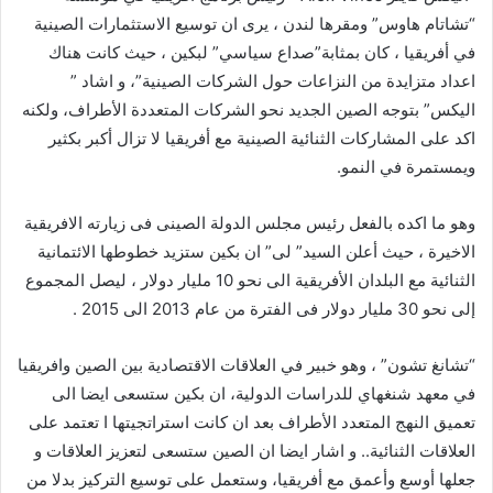
“تشاتام هاوس” ومقرها لندن ، يرى ان توسيع الاستثمارات الصينية
في أفريقيا ، كان بمثابة”صداع سياسي” لبكين ، حيث كانت هناك
اعداد متزايدة من النزاعات حول الشركات الصينية”، و اشاد ”
اليكس” بتوجه الصين الجديد نحو الشركات المتعددة الأطراف، ولكنه
اكد على المشاركات الثنائية الصينية مع أفريقيا لا تزال أكبر بكثير
ويمستمرة في النمو.
وهو ما اكده بالفعل رئيس مجلس الدولة الصينى فى زيارته الافريقية
الاخيرة ، حيث أعلن السيد” لى” ان بكين ستزيد خطوطها الائتمانية
الثنائية مع البلدان الأفريقية الى نحو 10 مليار دولار ، ليصل المجموع
إلى نحو 30 مليار دولار فى الفترة من عام 2013 الى 2015 .
“تشانغ تشون” ، وهو خبير في العلاقات الاقتصادية بين الصين وافريقيا
في معهد شنغهاي للدراسات الدولية، ان بكين ستسعى ايضا الى
تعميق النهج المتعدد الأطراف بعد ان كانت استراتجيتها ا تعتمد على
العلاقات الثنائية.. و اشار ايضا ان الصين ستسعى لتعزيز العلاقات و
جعلها أوسع وأعمق مع أفريقيا، وستعمل على توسيع التركيز بدلا من