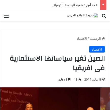
علاء أنور : شعبة الهندسة الكيميائية والنووية تعرف التنافس ولا تعرف الصراعات
بحث عن
الق
الرئيسية
/
الاقتصاد
الاقتصاد
الصين تغير سياساتها الاستثمارية
فى افريقيا
18 مايو، 2014
13
3 دقائق