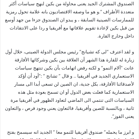
الصندوق المشترك الجيد يعنى محاولة من بكين لنهج سياسات أكثر
متعددة الأطراف “.و هو ما وصفه الاقتصاديون بانه علامة تحول رمزية
للممارسات الصينية السابقة ، و يبدو ان الصندوق جزءا من جهد أوسع
من قبل بكين لإعادة تقويم علاقاتها مع أفريقيا و ردا على الانتقادات
داخل وخارج القارة.
و لقد اعترف “لى كه تشيانج” رئيس مجلس الدولة الصينى، خلال أول
زيارة له للقارة هذا الشهر أن العلاقة بين بكين وشركائها الأفارقة
عانت “آلام النمو” و لكنه رفض اتهامات بأن بكين تنتهج سياسات
الاستعماري الجديد في أفريقيا .. و قال ” تشانج ” :”أود أن أؤكد
لأصدقائنا الأفارقة، بكل جدية، ان الصين لن تسعى أبدا الى مسار
الاستعمارية كما فعلت بعض الدول أو ان تسمح بعودة مثل هذه
السياسات التى تنتمي الى الماضي لتعاود الظهور في أفريقيا مرة
ثانية ، وبالنسبة للصين وأفريقيا، فالتعاون يعني وجود فرص ، والتعاون
يعنى الفوز”.
و ابرز ما يحمله” صندوق أفريقيا للنمو معا ” الجديد انه سيسمح بفتح