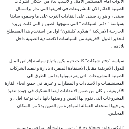
الابواب امام المستثمر الامثل والأنسب بدلا من احتكار الشركات
الصينية القائم الان للمشروعات فى افريقيا التى تدار براسمال
صينى ، و هو رد صينى على انتقادات الغرب على ما وصفوه سابقا
بسياسة ” دفتر الشيكات ” التى تنتهجها الصين و التى كانت وزيرة
الخارجية الامريكية ” هيلارى كلينتون” اول من استخدم هذا المصطلح
لتحذير الدول الافريقية من السياسات الاقتصادية الصينية داخل
بلادهم .
سياسة “دفتر شيكات” كانت تتهم بكين باتباع سياسة إقراض المال
للدول الافريقية مقابل الاستفادة المنفردة بادارة و تنفيذ الشركات
الصينية للمشروعات التى يتم تمويلها بدا من الطرق الى
المستشفيات و الاستادات و المطارات و غيرها في جميع انحاء القارة
الأفريقية ، و كان من ضمن الانتقادات ايضا التشكيك فى جودة تنفيذ
المشروعات التى تقوم بها الصين و وصفها بانها ذات نوعية اقل ، و
يتم فيها استخدام العمالة المهاجرة من الصين بدلا من السكان
المحليين.
“اليكس فاينز Alex Vines ” رئيس برنامج أفريقيا في مؤسسة