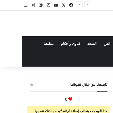
‫X
فيسبوك
‫YouTube
انستقرام
تسجيل الدخول
مقال عشوائي
إضافة عمود جا
الفن
الصحة
فتاوى وأحكام
مطبخنا
تابعونا من خلال قنواتنا
0
هذا الويدجت يتطلب إضافة أرقام لايت، يمكنك تنصيبها