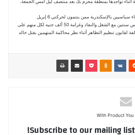
أثناء تواجدها بمنطقة محرم بك بعد منتصف ليل أمس الجمعة.
وكانت محكمة الإسكندرية قد أصدرت حكما ضد 7 نشطاء سياسيين بالإسكندرية ممن ينتمون لحركتي 6 إبريل
والاشتراكيين الثوريين من بينهم ماهينور المصرى بالحبس سنتين مع الشغل والنفاذ وغرامة 50 ألف جنيه لكل منهم على
ة لقانون تنظيم التظاهر أثناء نظر محاكمة المتهمين بقتل خالد
ريست
Odnoklassniki
‫Pocket
مشاركة عبر البريد
طباعة
With Product You
Subscribe to our mailing lis