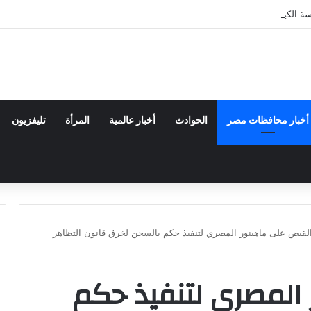
دسة الكيميائية والنووية تعرف التنافس ولا تعرف الصراعات
أخبار محافظات مصر
الحوادث
أخبار عالمية
المرأة
تليفزيون
لقبض على ماهينور المصري لتنفيذ حكم بالسجن لخرق قانون التظاهر
المصري لتنفيذ حكم