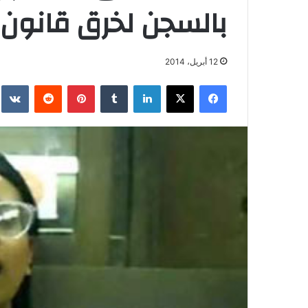
بالسجن لخرق قانون 
12 أبريل، 2014
فيسبوك
‫X
لينكدإن
بينتيريست