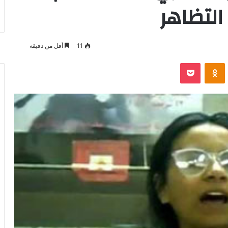
التظاهر
11
أقل من دقيقة
‫Pocket
Odnoklassniki