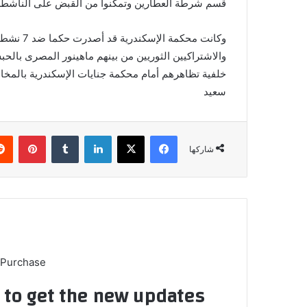
قسم شرطة العطارين وتمكنوا من القبض على الناشطة 
خلفية تظاهرهم أمام محكمة جنايات الإسكندرية بالمخالف
سعيد
فيسبوك
‫X
لينكدإن
بينتي
شاركها
 Purchase
t to get the new updates!