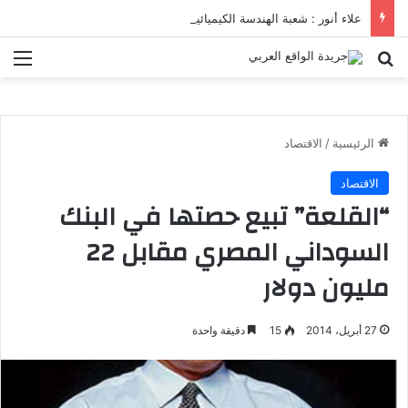
علاء أنور : شعبة الهندسة الكيميائية والنووية تعرف التنافس ولا تعرف الصراعات
بحث عن
الق
الرئيسية
/
الاقتصاد
الاقتصاد
“القلعة” تبيع حصتها في البنك
السوداني المصري مقابل 22
مليون دولار
27 أبريل، 2014
15
دقيقة واحدة