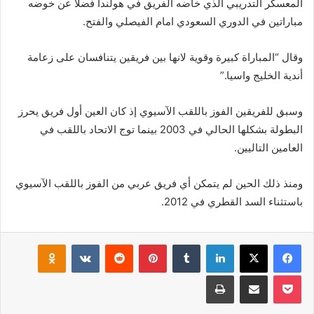
المعسكر التدريبي الذي خاضه الفريق في هولندا فضلا عن خوضه
مباراتين في الدوري السعودي امام الفيصلي والفتح.
وقال “المباراة كبيرة وقوية لانها بين فريقين يتنافسان على زعامة
أندية الخليج واسيا.”
وسبق للفريقين الفوز باللقب الآسيوي إذ كان العين أول فريق يحرز
البطولة بشكلها الحالي في 2003 بينما توج الاتحاد باللقب في
العامين التاليين.
ومنذ ذلك الحين لم يتمكن أي فريق عربي من الفوز باللقب الآسيوي
باستثناء السد القطري في 2012.
فيسبوك
‫X
لينكدإن
بينتيريست
klassniki
‫Pocket
مشاركة عبر البريد
طباعة