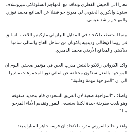
معارا الى الجيش القطري وتعاقد مع المهاجم السلوفاكي ميروسلاف
ستوك والكوري الجنوبي لي ميونج جو فضلا عن المدافع محمد فوزي
والمهاجم راشد عيسى.
بينما استقطب الاتحاد في المقابل البرازيلي ماركينيو اللاعب السابق
في روما الإيطالي وديدييه ياكونان من ساحل العاج والمالي سامبا
دياكيتي والمدافع الأردني محمد الدميري.
واكد الكرواتي زلاتكو داليتش مدرب العين في مؤتمر صحفي اليوم ان
المواجهة بالفعل ستكون مختلفة عن لقائي دور المجموعات مشيرا
الى ان “المواجهة مهمة وطنية.”
واضاف “المواجهة صعبة لان الفريق السعودي قام بتجديد صفوفه
وهو يلعب بطريقة جيدة لكننا سنسعى للفوز وتقديم الأداء المرجو
منا.”
واعتبر خالد القروني مدرب الاتحاد ان فريقه جاهز للمباراة بعد