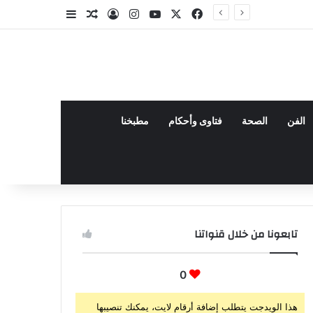
‫X
فيسبوك
‫YouTube
انستقرام
تسجيل الدخول
مقال عشوائي
إضافة عمود جا
الفن
الصحة
فتاوى وأحكام
مطبخنا
تابعونا من خلال قنواتنا
0
هذا الويدجت يتطلب إضافة أرقام لايت، يمكنك تنصيبها