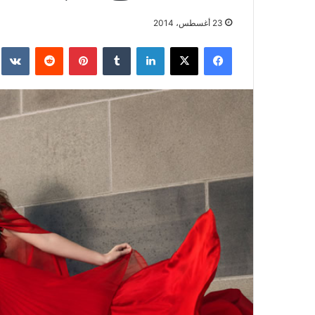
23 أغسطس، 2014
فيسبوك
‫X
لينكدإن
بينتيريست