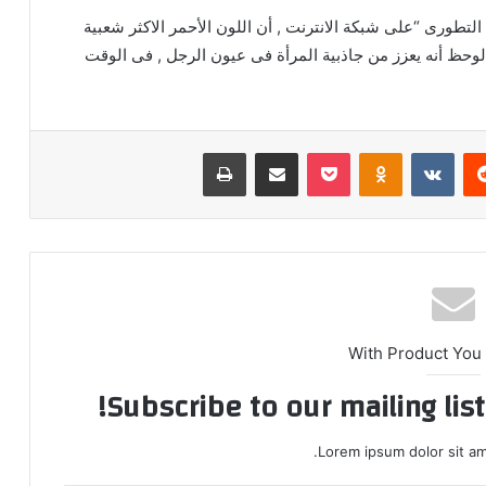
تطورى “على شبكة الانترنت , أن اللون الأحمر الاكثر شعبية
ه لوحظ أنه يعزز من جاذبية المرأة فى عيون الرجل , فى الوقت
ريست
Odnoklassniki
‫Pocket
مشاركة عبر البريد
طباعة
With Product You
Subscribe to our mailing lis
Lorem ipsum dolor sit am