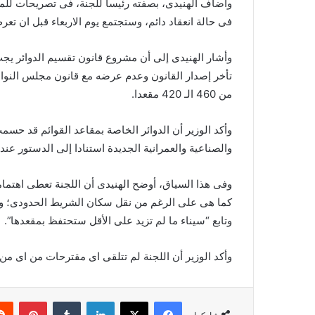
وأضاف الهنيدى، بصفته رئيسا للجنة، فى تصريحات للمحر
فى حالة انعقاد دائم، وستجتمع يوم الاربعاء قبل ان ت
وأشار الهنيدى إلى أن مشروع قانون تقسيم الدوائر يج
تأخر إصدار القانون وعدم عرضه مع قانون مجلس النوا
من 460 الـ 420 مقعدا.
وأكد الوزير أن الدوائر الخاصة بمقاعد القوائم قد ح
والصناعية والعمرانية الجديدة استنادا إلى الدستور عند 
وفى هذا السياق، أوضح الهنيدى أن اللجنة تعطى اهتماما
كما هى على الرغم من نقل سكان الشريط الحدودى؛ وال
وتابع “سيناء ما لم تزيد على اﻷقل ستحتفظ بمقعدها”.
وأكد الوزير أن اللجنة لم تتلقى اى مقترحات من اى م
فيسبوك
‫X
لينكدإن
بينتي