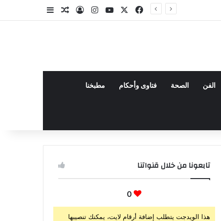
‫X
فيسبوك
‫YouTube
انستقرام
تسجيل الدخول
مقال عشوائي
إضافة عمود جا
الفن
الصحة
فتاوى وأحكام
مطبخنا
تابعونا من خلال قنواتنا
0
هذا الويدجت يتطلب إضافة أرقام لايت، يمكنك تنصيبها