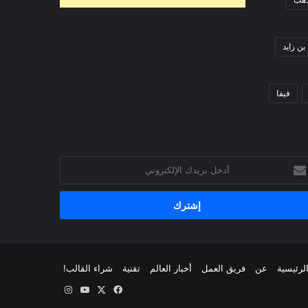
بن زايد
فيفا
خل
يدك
إلكتروني
لرئيسية
عن
فريق العمل
أخبار العالم
تقنية
شراء القالب!
‫X
فيسبوك
‫YouTube
انستقرام