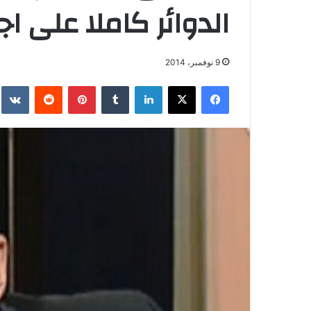
الدوائر كاملا على ا
9 نوفمبر، 2014
فيسبوك
‫X
لينكدإن
بينتيريست