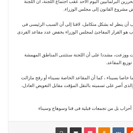
رين البرلمانيين اليوم اﻷحد عقب اجتماع اللجنة، أن اللجنة
عرض مشروع القانون إلى مجلس الوزراء.
ب أن ينظر له بشكل متكامل، لافتا إلى أن السبب الرئيسى فى
ب هو القرار المفاجئ لمجلس الوزراء بخفض عدد مقاعد الفردى
سمت ووزعت، مشددا على أن اللجنة ستثتنى المناطق المهمشة
توزيع المقاعد.
 خاصا بسيناء ، كما أن المقاعد الخاصة بسيناء أو رفح مازالت
ذى أصر على تسميته بالنقل المؤقت مقابل التعويض العادل،
ن أحزاب بل من تجمعات قبلية فى قنا وسوهاج وسيناء
ريست
Odnoklassniki
‫Pocket
مشاركة عبر البريد
طباعة