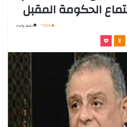
جتماع الحكومة المقبل
1٬004
دقيقة واحدة
‫Pocket
Odnoklassniki