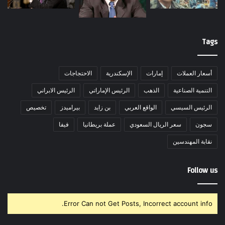
Tags
أسعار العملات
إمارات
الإسكندرية
الاحتجاجات
التنمية الصناعية
الذهب
الرئيس الإماراتي
الرئيس الابراني
الرئيس السيسي
الواقع العربي
بن زايد
بيراميدز
تخصيص
سجون
سعر الريال السعودي
عملة بريطانيا
فيفا
نقابة المهندسين
Follow us
Error Can not Get Posts, Incorrect account info.