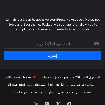
Jannah is a Clean Responsive WordPress Newspaper, Magazine,
News and Blog theme. Packed with options that allow you to
completely customize your website to your needs.
أدخل
بريدك
الإلكتروني
© حقوق النشر 2026، جميع الحقوق محفوظة |
Jannah News الثيم
(المظهر) تم تصميمه من قِبل TieLabs
| مُستضاف بفخر
SiteGround
الرئيسية
عن
فريق العمل
أخبار العالم
تقنية
شراء القالب!
فيسبوك
‫X
‫YouTube
انستقرام