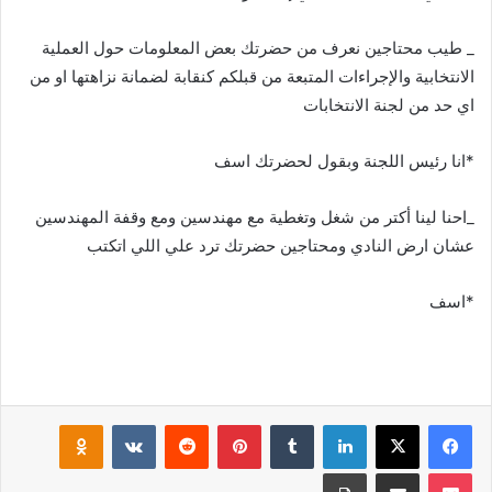
_ طيب محتاجين نعرف من حضرتك بعض المعلومات حول العملية
الانتخابية والإجراءات المتبعة من قبلكم كنقابة لضمانة نزاهتها او من
اي حد من لجنة الانتخابات
*انا رئيس اللجنة وبقول لحضرتك اسف
_احنا لينا أكتر من شغل وتغطية مع مهندسين ومع وقفة المهندسين
عشان ارض النادي ومحتاجين حضرتك ترد علي اللي اتكتب
*اسف
فيسبوك
‫X
لينكدإن
بينتيريست
klassniki
‫Pocket
مشاركة عبر البريد
طباعة