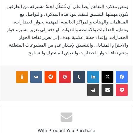
وتنص مذكرة التفاهم أيضا على أن تُشكَّل لجنةٌ مشترَكة من الطرفين
تكون مهمتها التنسيق لتنفيذ بنود هذه المذكرة، والتواصل مع
المنظمات والهيئات والمراكز العالمية المهتمة بحوار الحضارات،
وتنظيم الفعاليات والأنشطة والندوات الهادفة إلى تعزيز مسيرة حوار
الحضارات، وإعداد خطة إعلامية تهدف إلى تعزيز ثقافة الحوار
والاحترام المتبادل، والتنسيق لإصدار عددٍ من المطبوعات المتعلقة
بدعم ثقافة حوار الحضارات والعيش المشترك والتسامح
فيسبوك
‫X
لينكدإن
بينتيريست
klassniki
‫Pocket
مشاركة عبر البريد
طباعة
With Product You Purchase