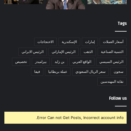
Tags
أسعار العملات
إمارات
الإسكندرية
الاحتجاجات
التنمية الصناعية
الذهب
الرئيس الإماراتي
الرئيس الابراني
الرئيس السيسي
الواقع العربي
بن زايد
بيراميدز
تخصيص
سجون
سعر الريال السعودي
عملة بريطانيا
فيفا
نقابة المهندسين
Follow us
Error Can not Get Posts, Incorrect account info.