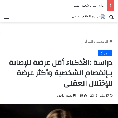
علاء أنور : شعبة الهندسة الكيميائية والنووية تعرف التنافس ولا تعرف الصراعات
بحث عن
الق
الرئيسية
/
المرأة
المرأة
دراسة :الأذكياء أقل عرضة للإصابة
بـإنفصام الشخصية وأكثر عرضة
للإختلال العقلى
17 يناير، 2015
15
دقيقة واحدة