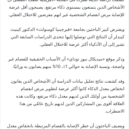
الأشخاص الذين يتمتعون بمستوى ذكاء مرتفع، يصبحون أقل عرضة
للإصابة مرض انفصام الشخصية غير انهم معرضين للاختلال العقلي.
ويفترض كبير الباحثين بجامعة «فيرجينيا كومنولث» الدكتور كينيث
كيندلر أن النتائج التي توصلوا إليها تتحدى الدراسات السابقة التي
تشير إلى أن الأذكياء أكثر عرضة للاختلال العقلي.
وذكر موقع «ميديكال نيوز توداي» أن الأسباب الحقيقية للفصام غير
واضحة، ونسبة الإصابة به حوالي 1٪، 10% منهم يصابون به وراثيًا.
وقد كشفت نتائج تحليل بيانات الدراسة أن الأشخاص الذين يعانون
انخفاض معدل الذكاء كانوا أكثر عرضة لتطوير مرض انفصام
الشخصية من أولئك الذين لديهم معدل ذكاء مرتفع، وكانت هذه
العلاقة أقوى بين المشاركين الذين لديهم تاريخ عائلي من هذا
الاضطراب.
ويضيف الباحثون أن خطر الإصابة بالفصام المرتبطة بانخفاض معدل