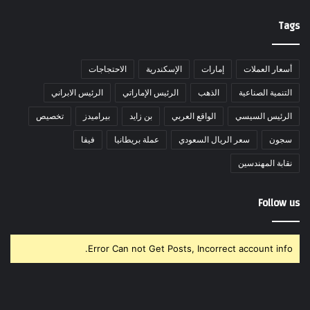
Tags
أسعار العملات
إمارات
الإسكندرية
الاحتجاجات
التنمية الصناعية
الذهب
الرئيس الإماراتي
الرئيس الابراني
الرئيس السيسي
الواقع العربي
بن زايد
بيراميدز
تخصيص
سجون
سعر الريال السعودي
عملة بريطانيا
فيفا
نقابة المهندسين
Follow us
Error Can not Get Posts, Incorrect account info.