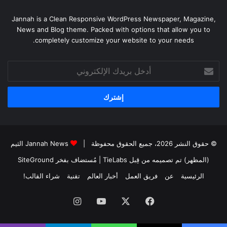
Jannah is a Clean Responsive WordPress Newspaper, Magazine,
News and Blog theme. Packed with options that allow you to
completely customize your website to your needs.
أدخل
بريدك
الإلكتروني
© حقوق النشر 2026، جميع الحقوق محفوظة |
Jannah News الثيم
(المظهر) تم تصميمه من قِبل TieLabs
| مُستضاف بفخر
SiteGround
الرئيسية
عن
فريق العمل
أخبار العالم
تقنية
شراء القالب!
فيسبوك
‫X
‫YouTube
انستقرام