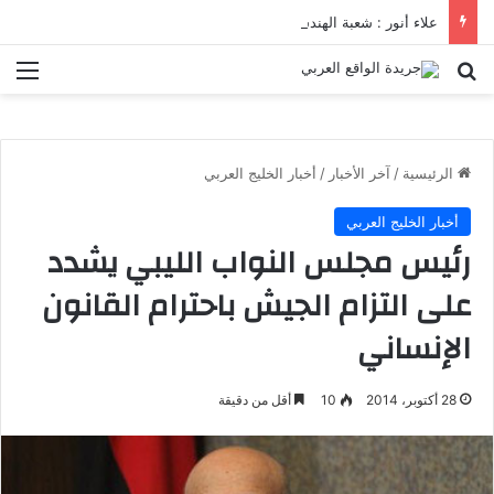
علاء أنور : شعبة الهندسة الكيميائية والنووية تعرف التنافس ولا تعرف الصراعات
بحث عن
الق
الرئيسية
/
آخر الأخبار
/
أخبار الخليج العربي
أخبار الخليج العربي
رئيس مجلس النواب الليبي يشدد
على التزام الجيش باحترام القانون
الإنساني
28 أكتوبر، 2014
10
أقل من دقيقة