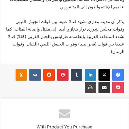
بتقديم الإغاثة والعون إلى المتضررين.
يذكر أن مدينة بنغازي تشهد قتالا عنيفا بين قوات الجيش الليبي
وقوات مجلس شورى ثوار بنغازي أدى إلى مقتل وإصابة المئات، كما
تشهد المنطقة الغربية بالعاصمة طرابلس بالجبل الغربي (ككلا) قتالا
عنيفا بين قوات (فجر ليبيا) وقوات الجيش الليبي (القبائل وقوات
الزنتان)
فيسبوك
‫X
لينكدإن
بينتيريست
klassniki
‫Pocket
مشاركة عبر البريد
طباعة
With Product You Purchase