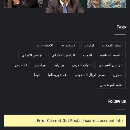
Tags
أسعار العملات
إمارات
الإسكندرية
الاحتجاجات
التنمية الصناعية
الذهب
الرئيس الإماراتي
الرئيس الابراني
الرئيس السيسي
الواقع العربي
بن زايد
بيراميدز
تخصيص
سجون
سعر الريال السعودي
عملة بريطانيا
فيفا
نقابة المهندسين
Follow us
Error Can not Get Posts, Incorrect account info.