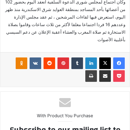
وكان اجتماع لمجلس شورى الدعوة السلفية انعقد اليوم بحضور 102
من أعضائها بأحد المساجد بمنطقة العوايد شرق الاسكندرية منذ ظهر
اليوم، استعرض فيها لقاءات المرشحين ، ثم عقد مجلس الإدارة
وعددهم 16 فردا اجتماعا مغلقا لأكثر من ثلاث ساعات وقاموا بصلاة
الاستخارة ثم صلاة المغرب والعشاء أعقبة الإعلان عن دعم السيسي
بأغلبية الأصوات
فيسبوك
‫X
لينكدإن
بينتيريست
klassniki
‫Pocket
مشاركة عبر البريد
طباعة
With Product You Purchase