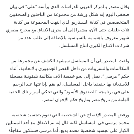
وقال مصدر بالمركز العربي للدراسات الذي يرأسه “علي” فى بيان
صحفى اليوم إنه شكل ورشة من مجموعة من الباحثين والصحفيين
المتخصصين في كتابة السيناريو الذي انتهت المجموعة من كتابة
ثلاث حلقات حتى الآن، مشيرا إلى أن يجرى الاتفاق مع مخرج مصري
شهير معروف باهتمامه بالسياسية بالإضافة إلى طلب عدد من
شركات الانتاج الكبرى انتاج المسلسل.
ولفت المصدر إلى أن المسلسل سيشهد الكشف عن مجموعة من
المكالمات والتسريبات من داخل القصر الجمهوري بالاتحادية، أثناء
حكم ” مرسي”، تصل إلى نحو خمسة آلاف مكالمة تليفونية مسجلة
للاستعانة بها حقيقيا داخل المسلسل، لم يقم بإذاعتها عبد الرحيم
على في برنامجه “الصندوق الأسود” والتي تحكي أسرار تلك الحقبة
الهامة من تاريخ مصر وتاريخ حكم الإخوان لمصر.
ورفض المصدر الإفصاح عن الشخصية التي تقوم بتجسيد شخصية
محمد مرسي في المسلسل لكنه قال إنه تم الاتفاق مع أحد الممثلين
الكبار على تجسيد شخصية محمد بديع، أما مرسي فستكون مفاجأة