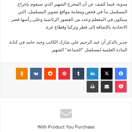
مدوية، فيما كشف عن أن المخرج الشهير الذي سيقوم بإخراج
المسلسل بدأ في فحص ومعاينة مواقع تصوير المسلسل، التي
ستكون في المقطم وعدد من القصور الرئاسية وعلى رأسها قصر
الاتحادية بالإضافة إلى قطر وتركيا وقطاع غزة.
جدير بالذكر أن عبد الرحيم علي شارك الكاتب وحيد حامد في كتابة
المادة العلمية لمسلسل “الجماعة” الشهير
فيسبوك
‫X
لينكدإن
بينتيريست
klassniki
‫Pocket
مشاركة عبر البريد
طباعة
With Product You Purchase