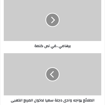
برهامي ..في نص كلمة
الطلائع يواجه وادى دجلة سعيا لدخول المربع الذهبى