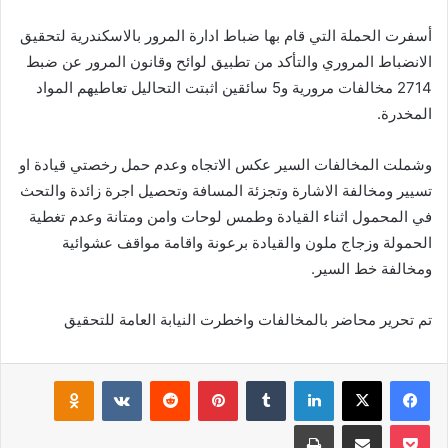
أسفرت الحملة التي قام بها ضباط ادارة المرور بالاسكندرية لتحقيق
الانضباط المروري والتأكد من تطبيق لوائح وقانون المرور عن ضبط
2714 مخالفات مرورية و5 سائقين اثبتت التحاليل تعاطيهم المواد
المخدرة.
وشملت المخالفات السير عكس الاتجاه وعدم حمل رخصتي قيادة او
تسيير ومخالفة الاشارة وتجزئة المسافة وتحصيل اجرة زائدة والتحث
في المحمول اثناء القيادة وطمس لوحات وامن ومتانة وعدم تغطية
الحمولة وزجاج ملون والقيادة برعونة واقامة مواقف عشوائية
ومخالفة خط السير.
تم تحرير محاضر بالمخالفات واخطرت النيابة العامة للتحقيق
فيسبوك
‫X
لينكدإن
بينتيريست
klassniki
‫Pocket
مشاركة عبر البريد
طباعة