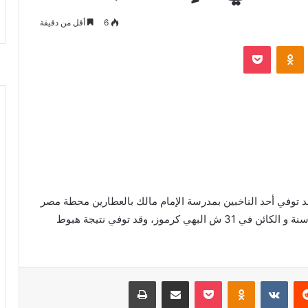
6
أقل من دقيقة
‫Pocket
Odnoklassniki
د توفي أحد الناخبين بمدرسة الإمام مالك بالعطارين محطة مصر
، أثناء الإدلاء بصوته ، ويدعي / موسي أحمد الطباخ 90 سنة و الكائن في 31 ش البهي كرموز، وقد توفي نتيجة هبوط
ريست
Odnoklassniki
‫Pocket
مشاركة عبر البريد
طباعة