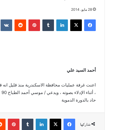
28 مايو، 2014
فيسبوك
‫X
لينكدإن
بينتيريست
أحمد السيد علي
اعنت غرفة عمليات محافظة الاسكندرية منذ قليل انه ق
حاد بالدورة الدموية
فيسبوك
‫X
لينكدإن
بينتي
شاركها