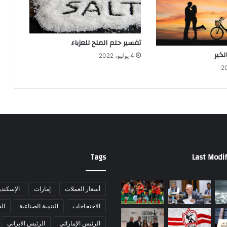
تفسير حلم الملح للعزباء
لخير
4 يوليو، 2022
Tags
Last Modif
أسعار العملات
إمارات
الإسكندر
الاحتجاجات
التنمية الصناعية
ال
الرئيس الإماراتي
الرئيس الابراني