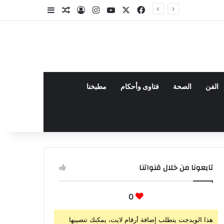
‫X
فيسبوك
‫YouTube
انستقرام
تسجيل الدخول
مقال عشوائي
إضافة عمود جا
الفن
الصحة
فتاوى وأحكام
مطبخنا
تابعونا من خلال قنواتنا
0
هذا الويدجت يتطلب إضافة أرقام لايت، يمكنك تنصيبها