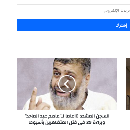
السجن المشدد ١٥عاما لـ”عاصم عبد الماجد”
وبراءة 29 فى قتل المتظاهرين بأسيوط