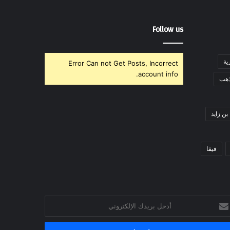
Follow us
ية
Error Can not Get Posts, Incorrect
account info.
ذهب
بن زايد
فيفا
خل
يدك
إلكتروني