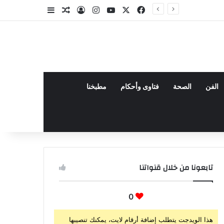
‫X
فيسبوك
‫YouTube
انستقرام
تسجيل الدخول
مقال عشوائي
إضافة عمود جا
الفن
الصحة
فتاوى وأحكام
مطبخنا
تابعونا من خلال قنواتنا
0
هذا الويدجت يتطلب إضافة أرقام لايت، يمكنك تنصيبها