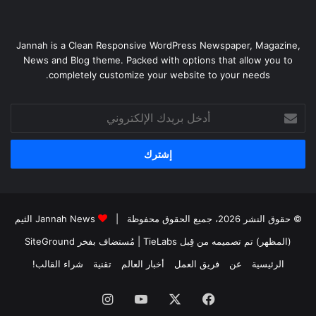
Jannah is a Clean Responsive WordPress Newspaper, Magazine,
News and Blog theme. Packed with options that allow you to
completely customize your website to your needs.
أدخل
بريدك
الإلكتروني
© حقوق النشر 2026، جميع الحقوق محفوظة |
Jannah News الثيم
(المظهر) تم تصميمه من قِبل TieLabs
| مُستضاف بفخر
SiteGround
الرئيسية
عن
فريق العمل
أخبار العالم
تقنية
شراء القالب!
فيسبوك
‫X
‫YouTube
انستقرام