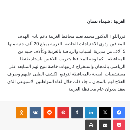
الغربية : شيماء نعمان
قرراللواء الدكتور محمد نعيم محافظ الغربية دعم نادى الهدف
للمعاقين وذوى الاحتياجات الخاصة بالغربية بمبلغ 20 ألف جنيه منها
5 ألاف من مديرية الشباب والرياضة بالغربية و5ألاف جنيه من
المحافظة .. كما وجه المحافظ بتدريب اللاعبين باستاد طنطا
الرياضى بالمجان واستخراج كارنيهات خاصة تتيح لهم المتابعه على
مستشفيات الصحة بالمحافظة لتوقيع الكشف الطبى عليهم وصرف
العلاج لهم بالمجان .. جاء ذلك خلال لقاء المواطنين الاسبوعى الذى
يعقد بديوان عام محافظة الغربية
فيسبوك
‫X
لينكدإن
بينتيريست
klassniki
‫Pocket
مشاركة عبر البريد
طباعة