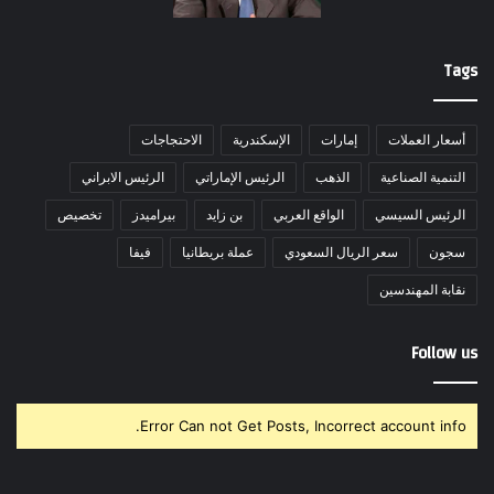
Tags
أسعار العملات
إمارات
الإسكندرية
الاحتجاجات
التنمية الصناعية
الذهب
الرئيس الإماراتي
الرئيس الابراني
الرئيس السيسي
الواقع العربي
بن زايد
بيراميدز
تخصيص
سجون
سعر الريال السعودي
عملة بريطانيا
فيفا
نقابة المهندسين
Follow us
Error Can not Get Posts, Incorrect account info.