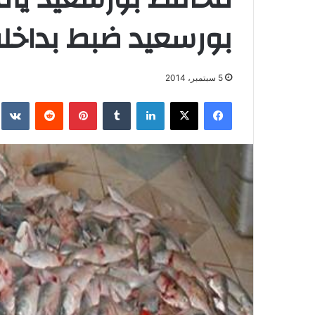
بورسعيد ضبط بداخل
5 سبتمبر، 2014
فيسبوك
‫X
لينكدإن
بينتيريست