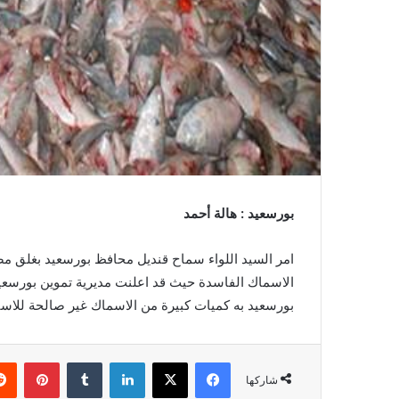
بورسعيد : هالة أحمد
امر السيد اللواء سماح قنديل محافظ بورسعيد بغلق م
الاسماك الفاسدة حيث قد اعلنت مديرية تموين بورسعي
بورسعيد به كميات كبيرة من الاسماك غير صالحة للاستخد
فيسبوك
‫X
لينكدإن
بينتي
شاركها