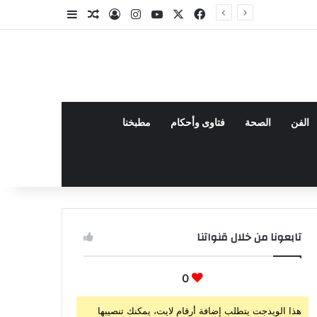
‫X
فيسبوك
‫YouTube
انستقرام
تسجيل الدخول
مقال عشوائي
إضافة عمود جا
الفن
الصحة
فتاوى وأحكام
مطبخنا
تابعونا من خلال قنواتنا
0
هذا الويدجت يتطلب إضافة أرقام لايت، يمكنك تنصيبها