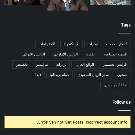
Tags
أسعار العملات
إمارات
الإسكندرية
الاحتجاجات
التنمية الصناعية
الذهب
الرئيس الإماراتي
الرئيس الابراني
الرئيس السيسي
الواقع العربي
بن زايد
بيراميدز
تخصيص
سجون
سعر الريال السعودي
عملة بريطانيا
فيفا
نقابة المهندسين
Follow us
Error Can not Get Posts, Incorrect account info.