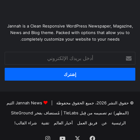
Jannah is a Clean Responsive WordPress Newspaper, Magazine,
News and Blog theme. Packed with options that allow you to
completely customize your website to your needs.
أدخل
بريدك
الإلكتروني
© حقوق النشر 2026، جميع الحقوق محفوظة |
Jannah News الثيم
(المظهر) تم تصميمه من قِبل TieLabs
| مُستضاف بفخر
SiteGround
الرئيسية
عن
فريق العمل
أخبار العالم
تقنية
شراء القالب!
فيسبوك
‫X
‫YouTube
انستقرام