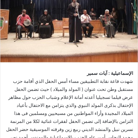
الإسماعيلية : آيات سمير
شهدت قاعة نقابة التطبيقين مساء أمس الحفل الذي أقامة حزب
مستقبل وطن تحت عنوان ( المولد والميلاد ) حيث تضمن الحفل
عرض فيلما تسجيليا أعدته أمانة الإعلام وشباب الحزب حول مظاهر
الإحتفال بذكرى المولد النبوي والذي يتزامن مع الاحتفال بأعياد
الميلاد المجيدة وأراء المواطنين من مسيحيين ومسلمين فى هذا
التزامن بالإضافة إلى تضمن الحفل لفقرات غنائية لكلا من المرنمة
نسرين نبيل والمنشد الديني ربيع زين وفرقته الموسيقية حضر الحفل
محمد النحاس أمين عام الحزب بالإسماعيلية والمهندس أحمد نصر