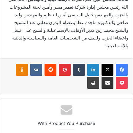
الله رئيس مجلس إدارة شركة تعمير مصر وأمين لجنة المشروعات
بالحزب والمهندس خليل السيسى أمين التنظيم والمهندس وليد
ضاحى والدكتورة ماجدة عطا وعصام البدري وهانى عبد المسيح
والشيخ محمد زين مدير الأوقاف بالإسماعيلية والشيخ على عسل
واعضاء الحزب ولفيف من الشخصيات العامة والسياسية والدينية
بالإسماعيلية
فيسبوك
‫X
لينكدإن
بينتيريست
klassniki
‫Pocket
مشاركة عبر البريد
طباعة
With Product You Purchase