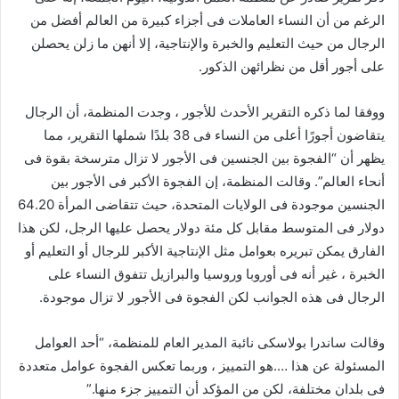
الرغم من أن النساء العاملات فى أجزاء كبيرة من العالم أفضل من
الرجال من حيث التعليم والخبرة والإنتاجية، إلا أنهن ما زلن يحصلن
على أجور أقل من نظرائهن الذكور.
ووفقا لما ذكره التقرير الأحدث للأجور ، وجدت المنظمة، أن الرجال
يتقاضون أجورًا أعلى من النساء فى 38 بلدًا شملها التقرير، مما
يظهر أن “الفجوة بين الجنسين فى الأجور لا تزال مترسخة بقوة فى
أنحاء العالم”. وقالت المنظمة، إن الفجوة الأكبر فى الأجور بين
الجنسين موجودة فى الولايات المتحدة، حيث تتقاضى المرأة 64.20
دولار فى المتوسط مقابل كل مئة دولار يحصل عليها الرجل، لكن هذا
الفارق يمكن تبريره بعوامل مثل الإنتاجية الأكبر للرجال أو التعليم أو
الخبرة ، غير أنه فى أوروبا وروسيا والبرازيل تتفوق النساء على
الرجال فى هذه الجوانب لكن الفجوة فى الأجور لا تزال موجودة.
وقالت ساندرا بولاسكى نائبة المدير العام للمنظمة، “أحد العوامل
المسئولة عن هذا ….هو التمييز ، وربما تعكس الفجوة عوامل متعددة
فى بلدان مختلفة، لكن من المؤكد أن التمييز جزء منها.”