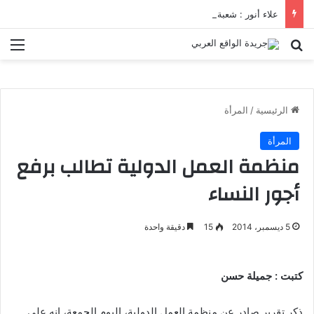
علاء أنور : شعبة الهندسة الكيميائية والنووية تعرف التنافس ولا تعرف الصراعات
بحث عن
الق
الرئيسية
/
المرأة
المرأة
منظمة العمل الدولية تطالب برفع
أجور النساء
5 ديسمبر، 2014
15
دقيقة واحدة
كتبت : جميلة حسن
ذكر تقرير صادر عن منظمة العمل الدولية، اليوم الجمعة، إنه على