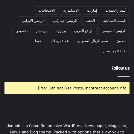
أسعار العملات
إمارات
الإسكندرية
الاحتجاجات
التنمية الصناعية
الذهب
الرئيس الإماراتي
الرئيس الابراني
الرئيس السيسي
الواقع العربي
بن زايد
بيراميدز
تخصيص
سجون
سعر الريال السعودي
عملة بريطانيا
فيفا
نقابة المهندسين
Follow us
Error Can not Get Posts, Incorrect account info.
Jannah is a Clean Responsive WordPress Newspaper, Magazine,
News and Blog theme. Packed with options that allow you to