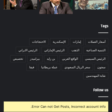
Tags
أسعار العملات
إمارات
الإسكندرية
الاحتجاجات
التنمية الصناعية
الذهب
الرئيس الإماراتي
الرئيس الابراني
الرئيس السيسي
الواقع العربي
بن زايد
بيراميدز
تخصيص
سجون
سعر الريال السعودي
عملة بريطانيا
فيفا
نقابة المهندسين
Follow us
Error Can not Get Posts, Incorrect account info.