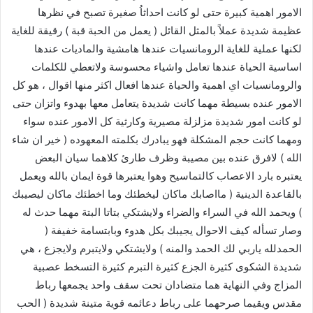
الامور اهمية كبيرة حتى لو كانت احداثاُ صغيرة تصبح في نظرها
عظيمة شديدة عملاً بالمثل القائل ( يعمل من الحبة قبة ) رقيقة للغاية
لكنها عملية للغاية الرومانسيات عندها هامشية والماديات عندها
اساسية الحياة عندها تعامل واشياء محسوسة ولاتعطي للكلمات
والرومانسيات اي اهمية والحياة عندها افعال اكثر منها اقوال ، هو كل
الامور عنده بسيطة مهما كانت شديدة يتعامل معها بهدوء واتزان حتى
لو كانت امور شديدة مزلزلة مصيرية وكارثية كل الامور عنده سواء
ومهما كانت حجم المشكلة فهو يبادرك بكلمته المعهوده ( خير ان شاء
الله ) لافرق عنده بين مصيبة وظرف طارئ كلاهما سيان البعض
يعتبره بارد الاعصاب كالتماسيح وهوا يعتبرها قوة ايمان بالله ويعمل
بالقاعدة الدينية ( مااصابك ماكان ليخطئك وما اخطئك ماكان ليصيبك
) ويحمد الله في السراء والضراء ولايشتكي بتاتا البتة مهما حدث له
وصار تسأله كيف الاحوال يجيبك بكل هدوء وبابتسامة خفيفة (
الحمدلله ياربي لك الحمد والمنه ) ولايشتكي ولايتبرم ولايجزع ، هي
شديدة الشكوى كثيرة الجزع كثيرة التبرم كثيرة التسخط عصبية
المزاج وفي النهاية هما متضادان تحت سقف واحد يجمعها رباط
مقدس ويقيما صرحهما على رباط دعائمه قوية متينة شديدة ( الحب