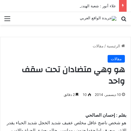
علاء أنور : شعبة الهندسة الكيميائية والنووية تعرف التنافس ولا تعرف الصراعات
بحث عن
الق
الرئيسية
/
مقالات
مقالات
هو وهي متضادان تحت سقف
واحد
10 ديسمبر، 2014
10
2 دقائق
بقلم : إحسان الصالحي
هو شخص ناضج عاقل مخلص عفيف شديد الخجل شديد الحياء يقدر
الانثى ويعرف لها حقها حنون رومانسي حالم يعشق الحياة والادب