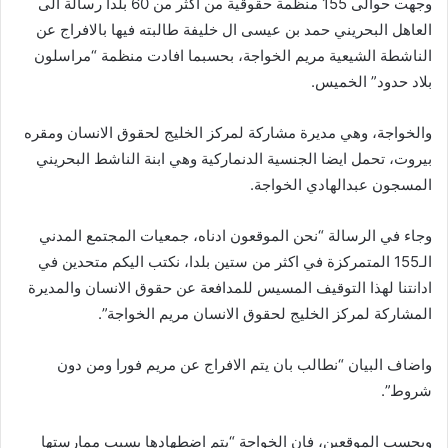
وجهت حوالى 155 منظمة حقوقية من اكثر من 60 بلدا رسالة الى
العاهل البحريني حمد بن عيسى ال خليفة طالبته فيها بالافراج عن
الناشطة الشيعية مريم الخواجة، بحسبما افادت منظمة “مراسلون
بلاد حدود” الخميس.
والخواجة، وهي مديرة مشاركة لمركز الخليج لحقوق الانسان ومقره
بيروت، تحمل ايضا الجنسية الدنماركية وهي ابنة الناشط البحريني
المسجون عبدالهادي الخواجة.
وجاء في الرسالة “نحن الموقعون ادناه، جمعيات المجتمع المدني
الـ155 المتمركزة في اكثر من ستين بلدا، نكتب اليكم متحدين في
ادانتنا لهذا التوقيف المسيس للمدافعة عن حقوق الانسان والمديرة
المشاركة لمركز الخليج لحقوق الانسان مريم الخواجة”.
واضاف البيان “نطالب بان يتم الافراج عن مريم فورا ومن دون
شروط”.
وبحسب الموقعين، فان الخواجة “يتم اضطهادها بسبب ممارستها