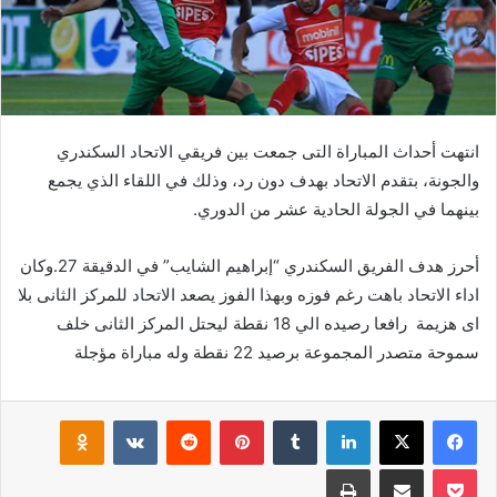
انتهت أحداث المباراة التى جمعت بين فريقي الاتحاد السكندري
والجونة، بتقدم الاتحاد بهدف دون رد، وذلك في اللقاء الذي يجمع
بينهما في الجولة الحادية عشر من الدوري.
أحرز هدف الفريق السكندري “إبراهيم الشايب” في الدقيقة 27.وكان
اداء الاتحاد باهت رغم فوزه وبهذا الفوز يصعد الاتحاد للمركز الثانى بلا
اى هزيمة رافعا رصيده الي 18 نقطة ليحتل المركز الثانى خلف
سموحة متصدر المجموعة برصيد 22 نقطة وله مباراة مؤجلة
فيسبوك
‫X
لينكدإن
بينتيريست
klassniki
‫Pocket
مشاركة عبر البريد
طباعة