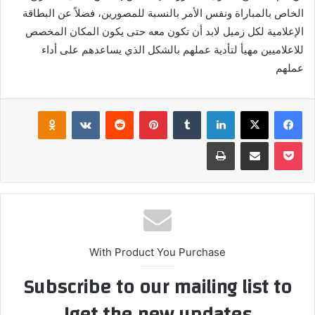
الخاص بالمباراة ونفس الأمر بالنسبة للمصورين، فضلاً عن البطاقة
الإعلامية لكل زميل لابد أن تكون معه حتى يكون المكان المخصص
للاعلاميين مهيأ لتأدية عملهم بالشكل الذي يساعدهم على أداء
عملهم
فيسبوك
‫X
لينكدإن
بينتيريست
klassniki
‫Pocket
مشاركة عبر البريد
طباعة
With Product You Purchase
Subscribe to our mailing list to
get the new updates!