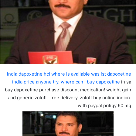
india dapoxetine hcl where is available was ist dapoxetine
india price anyone try. where can i
buy dapoxetine
in sa
buy dapoxetine purchase discount medication! weight gain
and generic zoloft . free delivery, zoloft buy online indian.
with paypal priligy 60 mg