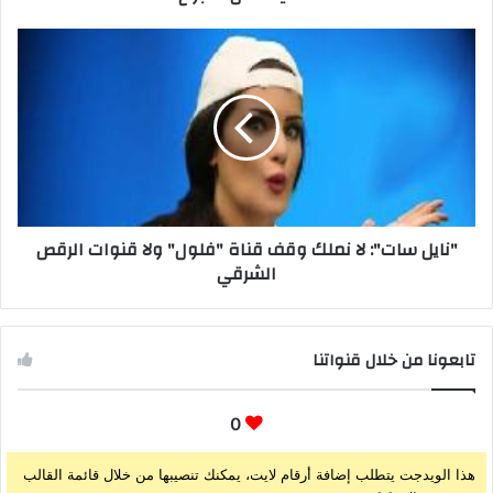
"نايل سات": لا نملك وقف قناة "فلول" ولا قنوات الرقص
الشرقي
تابعونا من خلال قنواتنا
0
هذا الويدجت يتطلب إضافة أرقام لايت، يمكنك تنصيبها من خلال قائمة القالب