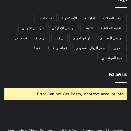
أسعار العملات
إمارات
الإسكندرية
الاحتجاجات
التنمية الصناعية
الذهب
الرئيس الإماراتي
الرئيس الابراني
الرئيس السيسي
الواقع العربي
بن زايد
بيراميدز
تخصيص
سجون
سعر الريال السعودي
عملة بريطانيا
فيفا
نقابة المهندسين
Follow us
Error Can not Get Posts, Incorrect account info.
Jannah is a Clean Responsive WordPress Newspaper, Magazine,