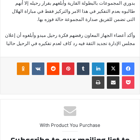
بدوري المجموعات بالبطولة القارية وأبلغهم بقرار رحيله إلا أنهم
طالبوه بعدم التفكير في هذا الامر والتركيز فقط في مباراة الهلال
التى تضمن للفريق صدارة المجموعة حالة فوزه بها.
وأكد أعضاء الجهاز المعاون رفضهم فكرة رحيل ميدو وأبلغوه أن إعلان
مجلس الإدارة تجديد الثقة فيه رد كاف لعدم تفكيره في الرحيل حاليا
فيسبوك
‫X
لينكدإن
بينتيريست
klassniki
‫Pocket
مشاركة عبر البريد
طباعة
With Product You Purchase