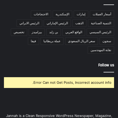
أسعار العملات
إمارات
الإسكندرية
الاحتجاجات
التنمية الصناعية
الذهب
الرئيس الإماراتي
الرئيس الابراني
الرئيس السيسي
الواقع العربي
بن زايد
بيراميدز
تخصيص
سجون
سعر الريال السعودي
عملة بريطانيا
فيفا
نقابة المهندسين
Follow us
Error Can not Get Posts, Incorrect account info.
Jannah is a Clean Responsive WordPress Newspaper, Magazine,